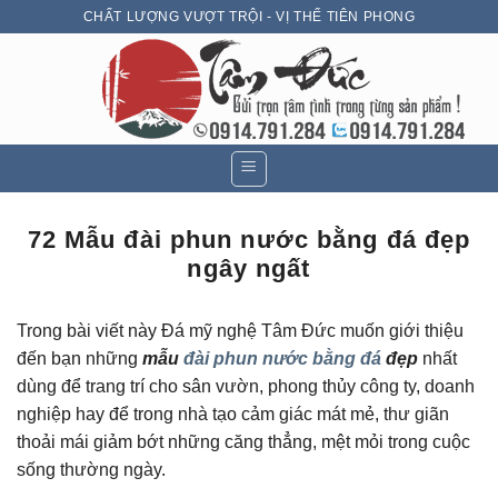
Skip
CHẤT LƯỢNG VƯỢT TRỘI - VỊ THẾ TIÊN PHONG
to
content
72 Mẫu đài phun nước bằng đá đẹp
ngây ngất
Trong bài viết này Đá mỹ nghệ Tâm Đức muốn giới thiệu
đến bạn những
mẫu
đài phun nước bằng đá
đẹp
nhất
dùng để trang trí cho sân vườn, phong thủy công ty, doanh
nghiệp hay để trong nhà tạo cảm giác mát mẻ, thư giãn
thoải mái giảm bớt những căng thẳng, mệt mỏi trong cuộc
sống thường ngày.