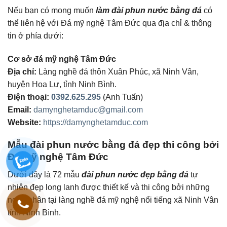
Nếu bạn có mong muốn
làm đài phun nước bằng đá
có
thể liên hệ với Đá mỹ nghệ Tâm Đức qua địa chỉ & thông
tin ở phía dưới:
Cơ sở đá mỹ nghệ Tâm Đức
Địa chỉ:
Làng nghề đá thôn Xuân Phúc, xã Ninh Vân,
huyện Hoa Lư, tỉnh Ninh Bình.
Điện thoại:
0392.625.295
(Anh Tuấn)
Email:
damynghetamduc@gmail.com
Website:
https://damynghetamduc.com
Mẫu đài phun nước bằng đá đẹp thi công bởi
Đá mỹ nghệ Tâm Đức
Dưới đây là 72 mẫu
đài phun nước đẹp bằng đá
tự
nhiên đẹp long lanh được thiết kế và thi công bởi những
nghệ nhân tại làng nghề đá mỹ nghệ nổi tiếng xã Ninh Vân
tỉnh Ninh Bình.