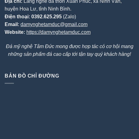
Địa chỉ:
Làng nghề đá thôn Xuân Phúc, xã Ninh Vân,
huyện Hoa Lư, tỉnh Ninh Bình.
Điện thoại:
0392.625.295
(Zalo)
Email:
damynghetamduc@gmail.com
Website:
https://damynghetamduc.com
Đá mỹ nghệ Tâm Đức mong được hợp tác có cơ hội mang
những sản phẩm đá cao cấp tới tận tay quý khách hàng!
BẢN ĐỒ CHỈ ĐƯỜNG