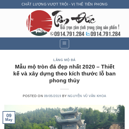
Skip
CHẤT LƯỢNG VƯỢT TRỘI - VỊ THẾ TIÊN PHONG
to
content
LĂNG MỘ ĐÁ
Mẫu mộ tròn đá đẹp nhất 2020 – Thiết
kế và xây dựng theo kích thước lỗ ban
phong thủy
POSTED ON
09/05/2019
BY
NGUYỄN VŨ VĂN KHOA
09
May