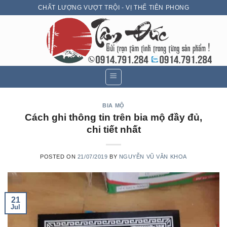
Skip
CHẤT LƯỢNG VƯỢT TRỘI - VỊ THẾ TIÊN PHONG
to
content
BIA MỘ
Cách ghi thông tin trên bia mộ đầy đủ,
chi tiết nhất
POSTED ON
21/07/2019
BY
NGUYỄN VŨ VĂN KHOA
21
Jul