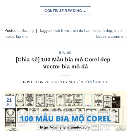
CONTINUE READING
→
Posted in
Bia mộ
|
Tagged
kích thước bia đá bao nhiêu là đẹp
,
kích
thước bia mộ
Leave a comment
BIA MỘ
[Chia sẻ] 100 Mẫu bia mộ Corel đẹp –
Vector bia mộ đá
POSTED ON
21/07/2019
BY
NGUYỄN VŨ VĂN KHOA
21
Jul