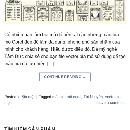
Có nhiều bạn làm bia mộ đá nên rất cần những mẫu bia
mộ Corel đẹp để làm đa dạng, phong phú sản phẩm của
mình cho khách hàng. Hiểu được điều đó, Đá mỹ nghệ
Tâm Đức chia sẻ cho bạn file vector bia mộ sử dụng để tạo
mẫu bia đá tự nhiên […]
CONTINUE READING
→
Posted in
Bia mộ
|
Tagged
mẫu bia mộ corel
,
Tài Nguyên
,
vector bia
mộ
Leave a comment
TÌM KIẾM SẢN PHẨM